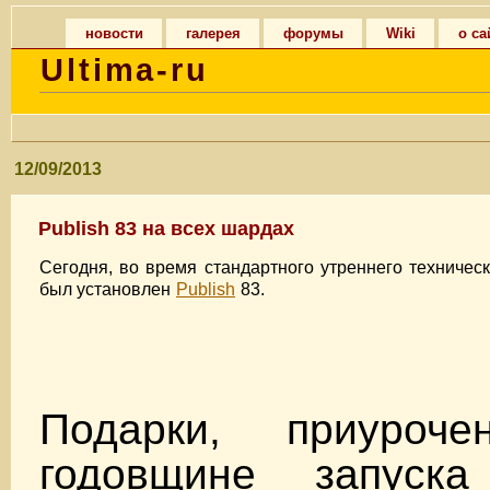
новости
галерея
форумы
Wiki
о са
Ultima-ru
12/09/2013
Publish 83 на всех шардах
Сегодня, во время стандартного утреннего техничес
был установлен
Publish
83.
Подарки, приуро
годовщине запуск