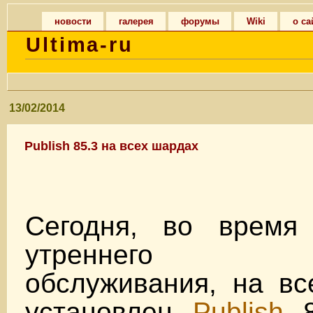
новости
галерея
форумы
Wiki
о са
Ultima-ru
13/02/2014
Publish 85.3 на всех шардах
Сегодня, во время 
утреннего тех
обслуживания, на в
установлен
Publish
8