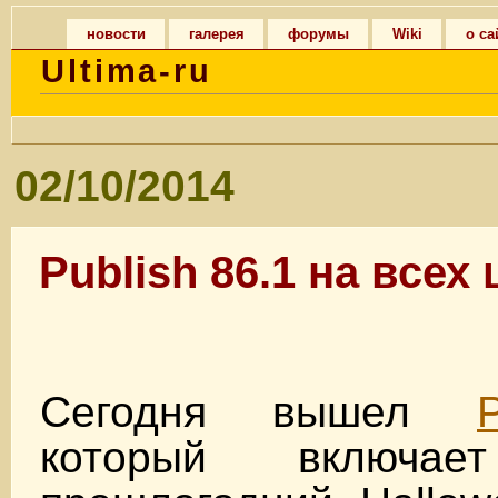
новости
галерея
форумы
Wiki
о са
Ultima-ru
02/10/2014
Publish 86.1 на всех
Сегодня вышел
P
который включа