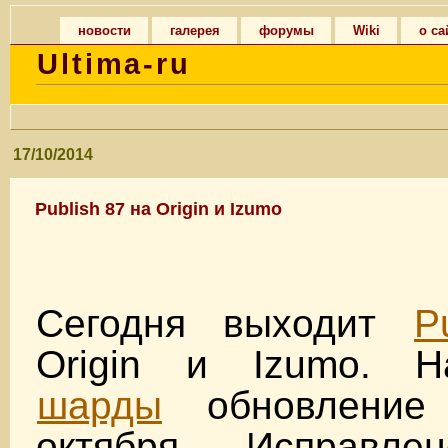
новости
галерея
форумы
Wiki
о са
Ultima-ru
17/10/2014
Publish 87 на Origin и Izumo
Сегодня выходит
P
Origin и Izumo. Н
шарды
обновление 
октября. Исправле