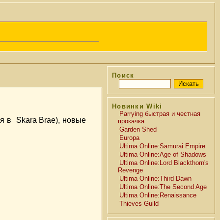
Поиск
Новинки Wiki
Parrying быстрая и честная
я в Skara Brae), новые
прокачка
Garden Shed
Europa
Ultima Online:Samurai Empire
Ultima Online:Age of Shadows
Ultima Online:Lord Blackthorn's
Revenge
Ultima Online:Third Dawn
Ultima Online:The Second Age
Ultima Online:Renaissance
Thieves Guild