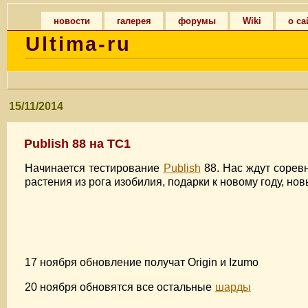
новости
галерея
форумы
Wiki
о са
Ultima-ru
15/11/2014
Publish 88 на TC1
Начинается тестирование
Publish
88. Нас ждут сорев
растения из рога изобилия, подарки к новому году, н
17 ноября обновление получат Origin и Izumo
20 ноября обновятся все остальные
шарды