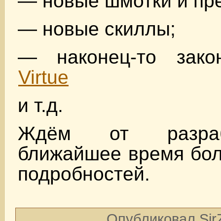
— новые шмотки и пр
— новые скиллы;
— наконец-то зако
Virtue
и т.д.
Ждём от разраб
ближайшее время бол
подробностей.
Опубликовал SirZ