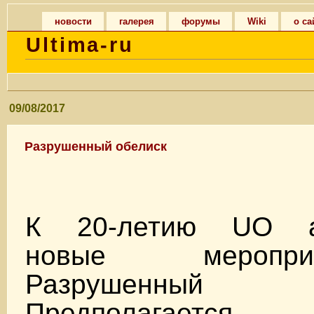
новости
галерея
форумы
Wiki
о са
Ultima-ru
09/08/2017
Разрушенный обелиск
К 20-летию UO а
новые мероп
Разрушенный 
Предполагае