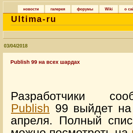
новости
галерея
форумы
Wiki
о са
Ultima-ru
03/04/2018
Publish 99 на всех шардах
Разработчики со
Publish
99 выйдет на
апреля. Полный спис
можно посмотреть на