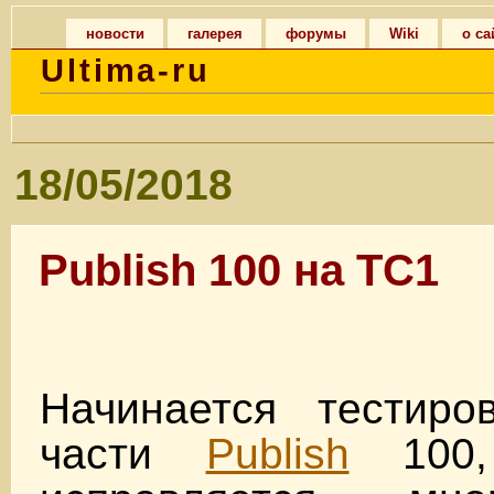
новости
галерея
форумы
Wiki
о са
Ultima-ru
18/05/2018
Publish 100 на TC1
Начинается тестиро
части
Publish
100,