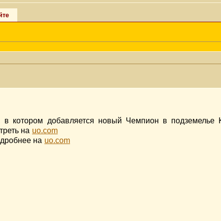
йте
 в котором добавляется новый Чемпион в подземелье K
треть на
uo.com
одробнее на
uo.com