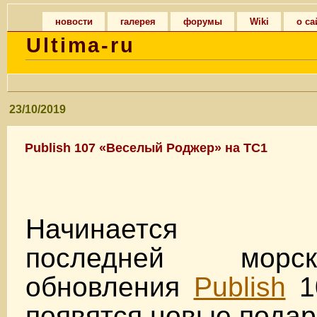
новости
галерея
форумы
Wiki
о са
Ultima-ru
23/10/2019
Publish 107 «Веселый Роджер» на TC1
Начинается тес
последней морс
обновления
Publish
10
появятся новые подар