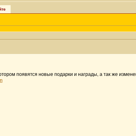
йте
котором появятся новые подарки и награды, а так же измен
m