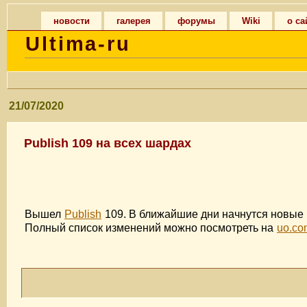
новости
галерея
форумы
Wiki
о са
Ultima-ru
21/07/2020
Publish 109 на всех шардах
Вышел
Publish
109. В ближайшие дни начнутся новые 
Полный список изменений можно посмотреть на
uo.co