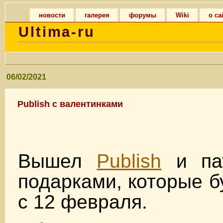
новости
галерея
форумы
Wiki
о са
Ultima-ru
06/02/2021
Publish с валентинками
Вышел
Publish
и пат
подарками, которые б
с 12 февраля.