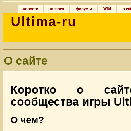
новости
галерея
форумы
Wiki
о са
Ultima-ru
О сайте
Коротко о сайт
сообщества игры Ult
О чем?