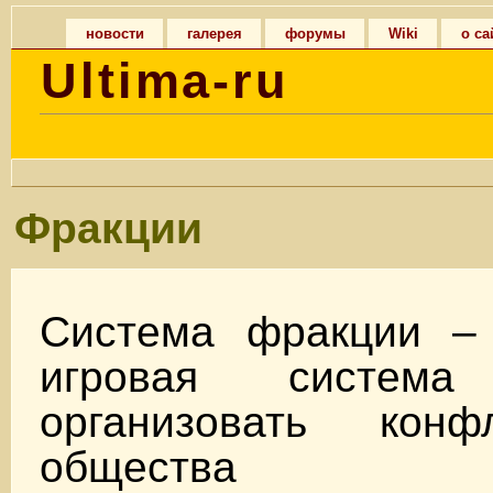
новости
галерея
форумы
Wiki
о са
Ultima-ru
Фракции
Система фракции –
игровая система
организовать конф
общества Бр