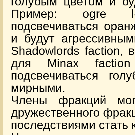
голубым цветом и бу
Пример: ogre l
подсвечиваться оран
и будут агрессивным
Shadowlords faction, 
для Minax factio
подсвечиваться гол
мирными.
Члены фракций мог
дружественного фракц
последствиями стать 