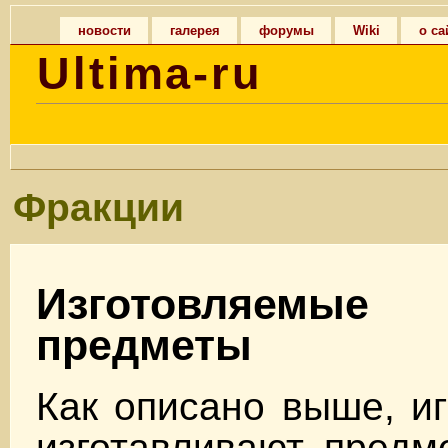
новости
галерея
форумы
Wiki
о са
Ultima-ru
Фракции
Изготовляемые
предметы
Как описано выше, иг
изготавливают предм