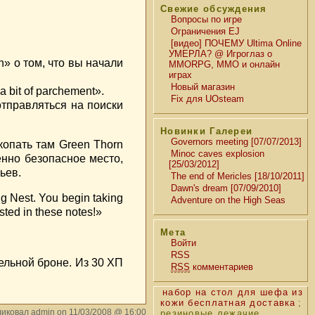
Свежие обсуждения
Вопросы по игре
Ограничения EJ
[видео] ПОЧЕМУ Ultima Online
УМЕРЛА? @ Игроглаз о
n» о том, что вы начали
MMORPG, MMO и онлайн
играх
Новый магазин
 bit of parchement».
Fix для UOsteam
отправляться на поиски
Новинки Галереи
Governors meeting [07/07/2013]
копать там Green Thorn
Minoc caves explosion
енно безопасное место,
[25/03/2012]
ьев.
The end of Mericles [18/10/2011]
Dawn's dream [07/09/2010]
 Nest. You begin taking
Adventure on the High Seas
sted in these notes!»
Мета
Войти
RSS
ельной броне. Из 30 ХП
RSS
комментариев
набор на стол для шефа из
кожи бесплатная доставка
;
иковал admin on 11/03/2008 @ 16:00
резиновые лежачие