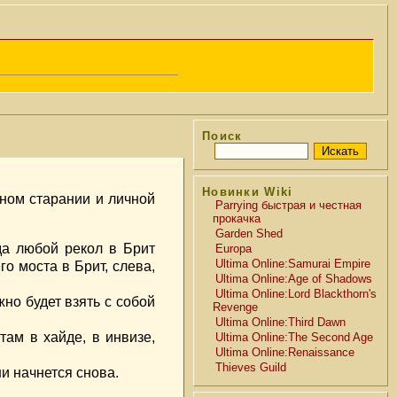
Поиск
Новинки Wiki
льном старании и личной
Parrying быстрая и честная
прокачка
Garden Shed
гда любой рекол в Брит
Europa
Ultima Online:Samurai Empire
о моста в Брит, слева,
Ultima Online:Age of Shadows
Ultima Online:Lord Blackthorn's
жно будет взять с собой
Revenge
Ultima Online:Third Dawn
там в хайде, в инвизе,
Ultima Online:The Second Age
Ultima Online:Renaissance
Thieves Guild
и начнется снова.