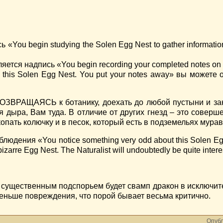
«You begin studying the Solen Egg Nest to gather informatio
ется надпись «You begin recording your completed notes on a
 this Solen Egg Nest. You put your notes away» вы можете 
 ВОЗВРАЩАЯСЬ к ботанику, доехать до любой пустыни и за
ся дыра, Вам туда. В отличие от других гнезд – это соверш
копать колючку и в песок, который есть в подземельях мурав
юдения «You notice something very odd about this Solen Egg
zarre Egg Nest. The Naturalist will undoubtedly be quite intere
 существенным подспорьем будет свамп дракон в исключит
меньше повреждения, что порой бывает весьма критично.
Опубл