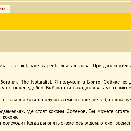
йте
та: rare pink, rare magenta или rare aqua. При дополните
ботаник, The Naturalist. Я получала в Брите. Сейчас, ко
ем не менее удобно. Библиотека находится у самого нижнег
 Если вы хотите получить семечко rare fire red, то вам ну
одземельях, где стоят коконы Соленов. Вы можете стоять 
т кокона.
происходит. Когда вы опять окажетесь рядом, отсчет времен