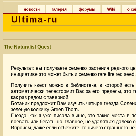
новости
галерея
форумы
Wiki
о са
Ultima-ru
The Naturalist Quest
Результат: вы получаете семечко растения редкого цве
инициативе это может быть и семечко rare fire red seed.
Получить квест можно в библиотеке, в которой есть 
автоматически телестормит Вас за его пределы, это т
как раз рядом с таверной.
Ботаник предложит Вам изучить четыре гнезда Соленов.
зеленую колючку Green Thorn.
Гнезда, как я уже писала выше, это такие места в п
воевать или бегать, но, главное, не удаляться далеко о
Впрочем, даже если отбежите, то ничего страшного не 