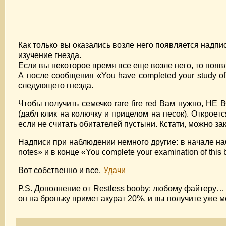
Как только вы оказались возле него появляется надпись 
изучение гнезда.
Если вы некоторое время все еще возле него, то появля
А после сообщения «You have completed your study of
следующего гнезда.
Чтобы получить семечко rare fire red Вам нужно, НЕ
(дабл клик на колючку и прицелом на песок). Откроет
если не считать обитателей пустыни. Кстати, можно за
Надписи при наблюдении немного другие: в начале набл
notes» и в конце «You complete your examination of this bi
Вот собственно и все.
Удачи
P.S. Дополнение от Restless booby: любому файтеру…
он на броньку примет акурат 20%, и вы получите уже 