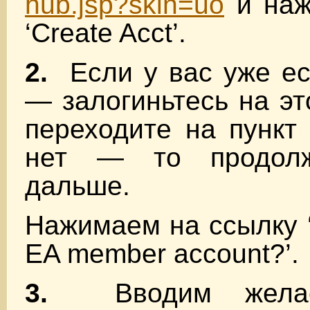
hub.jsp?skin=uo
и наж
‘Create Acct’.
2.
Если у вас уже ес
— залогиньтесь на эт
переходите на пунк
нет — то продолж
дальше.
Нажимаем на ссылку ‘
EA member account?’.
3.
Вводим желаем