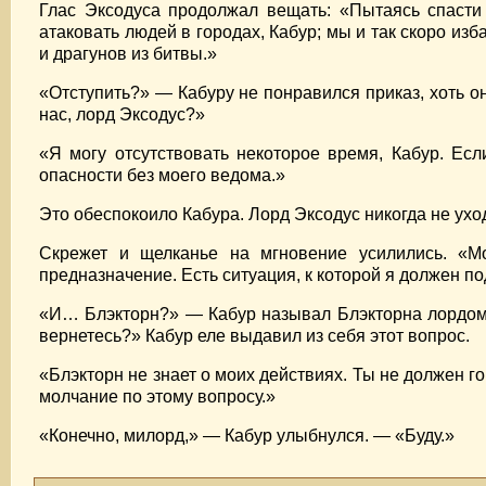
Глас Эксодуса продолжал вещать: «Пытаясь спасти 
атаковать людей в городах, Кабур; мы и так скоро из
и драгунов из битвы.»
«Отступить?» — Кабуру не понравился приказ, хоть он
нас, лорд Эксодус?»
«Я могу отсутствовать некоторое время, Кабур. Есл
опасности без моего ведома.»
Это обеспокоило Кабура. Лорд Эксодус никогда не ухо
Скрежет и щелканье на мгновение усилились. «М
предназначение. Есть ситуация, к которой я должен по
«И… Блэкторн?» — Кабур называл Блэкторна лордом 
вернетесь?» Кабур еле выдавил из себя этот вопрос.
«Блэкторн не знает о моих действиях. Ты не должен г
молчание по этому вопросу.»
«Конечно, милорд,» — Кабур улыбнулся. — «Буду.»