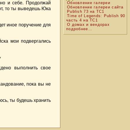
дно и себе. Продолжай
Обновление галереи
Обновление галереи сайта
ют, то ты выведешь Юка
Publish 73 на TC1
Time of Legends: Publish 90
часть 4 на TC1
дет иное поручение для
О домах и вендорах
подробнее…
йска мои подвергались
»
ждено выполнить свое
андование, пока вы не
юсь, ты будешь хранить