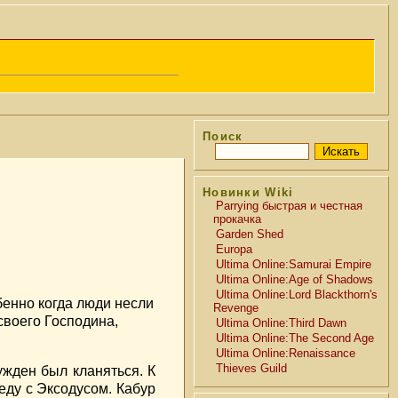
Поиск
Новинки Wiki
Parrying быстрая и честная
прокачка
Garden Shed
Europa
Ultima Online:Samurai Empire
Ultima Online:Age of Shadows
Ultima Online:Lord Blackthorn's
бенно когда люди несли
Revenge
своего Господина,
Ultima Online:Third Dawn
Ultima Online:The Second Age
Ultima Online:Renaissance
Thieves Guild
жден был кланяться. К
еду с Эксодусом. Кабур