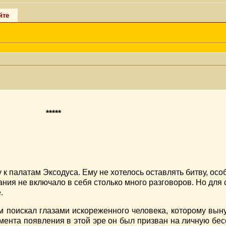
йте
*****
к палатам Эксодуса. Ему не хотелось оставлять битву, осо
ания не включало в себя столько много разговоров. Но для 
.
 поискал глазами искореженного человека, которому выну
омента появления в этой эре он был призван на личную бес