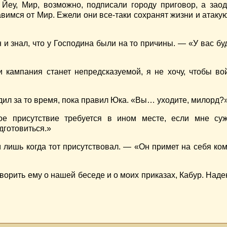
Йеу, Мир, возможно, подписали городу приговор, а зао
бавимся от Мир. Ежели они все-таки сохранят жизни и атаку
 и знал, что у Господина были на то причины. — «У вас бу
и кампания станет непредсказуемой, я не хочу, чтобы во
дил за то время, пока правил Юка. «Вы… уходите, милорд?
ое присутствие требуется в ином месте, если мне су
дготовиться.»
лишь когда тот присутствовал. — «Он примет на себя ком
оворить ему о нашей беседе и о моих приказах, Кабур. Наде