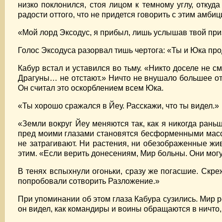
низко поклонился, стоя лицом к темному углу, откуд
радости оттого, что не придется говорить с этим амби
«Мой лорд Эксодус, я прибыл, лишь услышав твой при
Голос Эксодуса разорвал тишь чертога: «Ты и Юка пр
Кабур встал и уставился во тьму. «Никто доселе не 
Драгуны… не отстают.» Ничто не внушало большее от
Он считал это оскорблением всем Юка.
«Ты хорошо сражался в Йеу. Расскажи, что ты видел.»
«Земли вокруг Йеу меняются так, как я никогда ран
пред моими глазами становятся бесформенными масса
не затрагивают. Ни растения, ни обезображенные жив
этим. «Если верить донесениям, Мир больны. Они мог
В тенях вспыхнули огоньки, сразу же погасшие. Скре
попробовали сотворить Разложение.»
При упоминании об этом глаза Кабура сузились. Мир 
он видел, как командиры и воины обращаются в ничто,