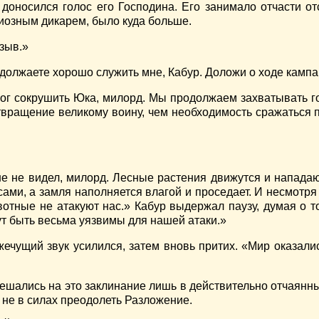
а доносился голос его Господина. Его занимало отчасти от
циозным дикарем, было куда больше.
зыв.»
одолжаете хорошо служить мне, Кабур. Доложи о ходе кампа
смог сокрушить Юка, милорд. Мы продолжаем захватывать г
вращение великому воину, чем необходимость сражаться п
ьше не видел, милорд. Лесные растения движутся и напад
ми, а замля наполняется влагой и проседает. И несмотря
отные не атакуют нас.» Кабур выдержал паузу, думая о то
ут быть весьма уязвимы для нашей атаки.»
жечущий звук усилился, затем вновь притих. «Мир оказалис
решались на это заклинание лишь в действительно отчаян
 не в силах преодолеть Разложение.