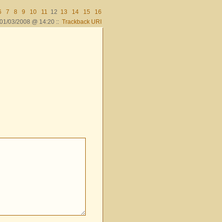
6
7
8
9
10
11
12
13
14
15
16
01/03/2008 @ 14:20 ::
Trackback URI