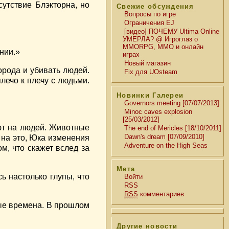
сутствие Блэкторна, но
Свежие обсуждения
Вопросы по игре
Ограничения EJ
[видео] ПОЧЕМУ Ultima Online
УМЕРЛА? @ Игроглаз о
MMORPG, MMO и онлайн
нии.»
играх
Новый магазин
орода и убивать людей.
Fix для UOsteam
лечо к плечу с людьми.
Новинки Галереи
Governors meeting [07/07/2013]
Minoc caves explosion
[25/03/2012]
ают на людей. Животные
The end of Mericles [18/10/2011]
Dawn's dream [07/09/2010]
 на это, Юка изменения
Adventure on the High Seas
м, что скажет вслед за
Мета
ь настолько глупы, что
Войти
RSS
RSS
комментариев
ные времена. В прошлом
Другие новости