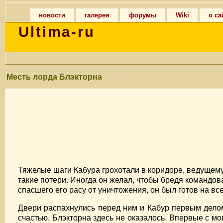
новости
галерея
форумы
Wiki
о са
Ultima-ru
Месть лорда Блэкторна
Тяжелые шаги Кабура грохотали в коридоре, ведущему 
такие потери. Иногда он желал, чтобы бредя командов
спасшего его расу от уничтожения, он был готов на все
Двери распахнулись перед ним и Кабур первым делом
счастью, Блэкторна здесь не оказалось. Впервые с м