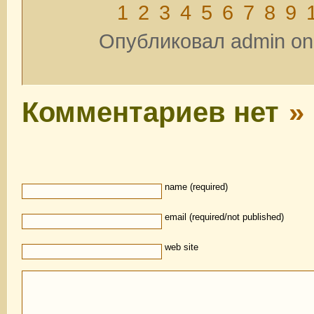
1
2
3
4
5
6
7
8
9
Опубликовал admin on 
Комментариев нет
»
name (required)
email (required/not published)
web site