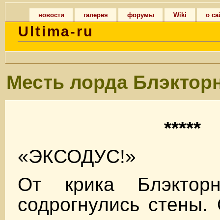
новости
галерея
форумы
Wiki
о са
Ultima-ru
Месть лорда Блэктор
*****
«ЭКСОДУС!»
От крика Блэкторн
содрогнулись стены. 