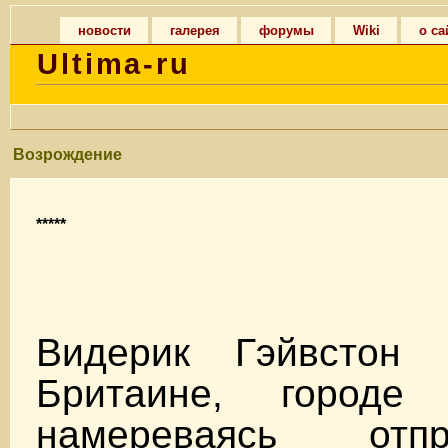
новости
галерея
форумы
Wiki
о са
Ultima-ru
Возрождение
*****
Видерик Гэйвстон 
Бритаине, городе 
намереваясь отп