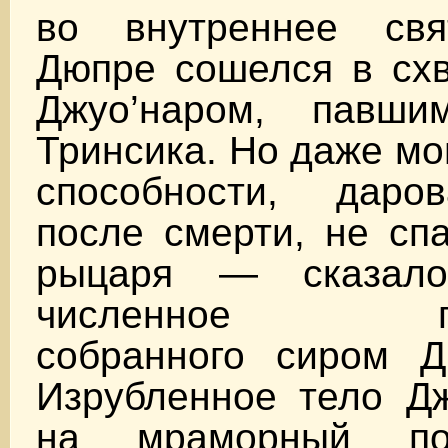
во внутреннее свя
Дюпре сошелся в схв
Джуо’наром, павши
Тринсика. Но даже м
способности, даро
после смерти, не сп
рыцаря — сказало
численное пре
собранного сиром Д
Изрубленное тело Дж
на мраморный по