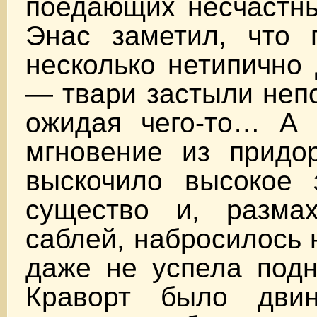
поедающих несчастны
Энас заметил, что 
несколько нетипично
— твари застыли непо
ожидая чего-то… А
мгновение из придор
выскочило высокое 
существо и, разма
саблей, набросилось 
даже не успела подн
Краворт было дви