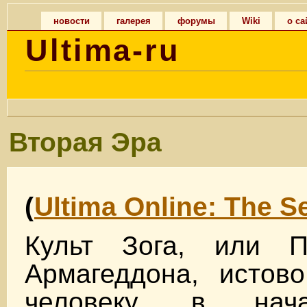
новости
галерея
форумы
Wiki
о са
Ultima-ru
Вторая Эра
(
Ultima Online: The 
Культ Зога, или П
Армагеддона, истово
человеку, в нач