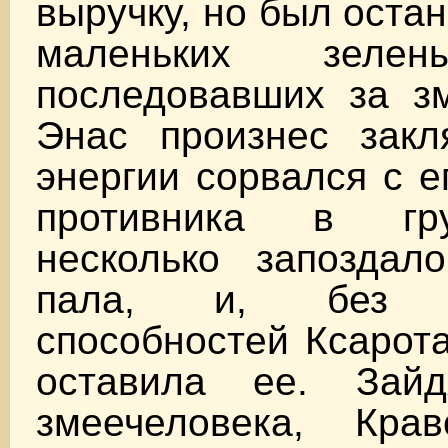
выручку, но был оста
маленьких зелен
последовавших за зм
Энас произнес закл
энергии сорвался с е
противника в гр
несколько запозда
пала, и, без ц
способностей Ксарота
оставила ее. Зай
змеечеловека, Кра