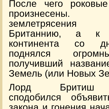
После чего роковы
произнесены.
землетрясения
Британнию, а к 
континента со д
поднялся огромн
получивший названи
Земель (или Новых Зе
Лорд Бритиш н
сподобился объяви
закона и гонения нач