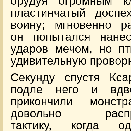
орудуя огромным к
пластинчатый доспе
воину; мгновенно ра
он попытался нанес
ударов мечом, но пт
удивительную проворн
Секунду спустя Кс
подле него и вдв
прикончили монстр
довольно распро
тактику, когда о