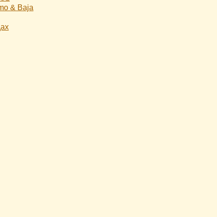
mo & Baja
дах