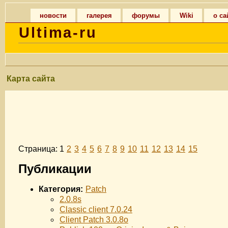
новости
галерея
форумы
Wiki
о са
Ultima-ru
Карта сайта
Страница: 1
2
3
4
5
6
7
8
9
10
11
12
13
14
15
Публикации
Категория:
Patch
2.0.8s
Classic client 7.0.24
Client Patch 3.0.8o