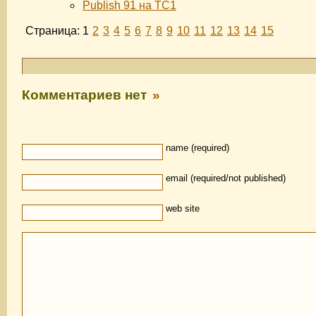
Publish 91 на TC1
Страница: 1
2
3
4
5
6
7
8
9
10
11
12
13
14
15
Комментариев нет
»
name (required)
email (required/not published)
web site