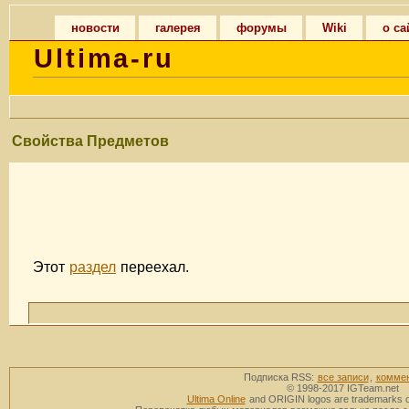
новости
галерея
форумы
Wiki
о са
Ultima-ru
Свойства Предметов
Этот
раздел
переехал.
Подписка RSS:
все записи
,
комме
© 1998-2017 IGTeam.net
Ultima Online
and ORIGIN logos are trademarks of 