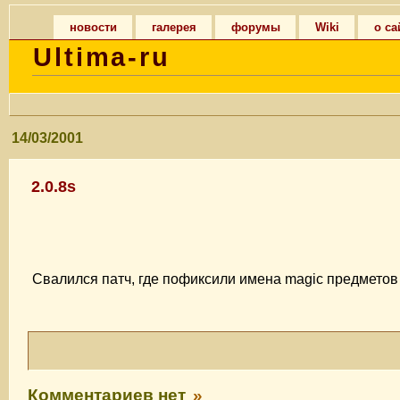
новости
галерея
форумы
Wiki
о са
Ultima-ru
14/03/2001
2.0.8s
Свалился патч, где пофиксили имена magic предметов 
Комментариев нет
»