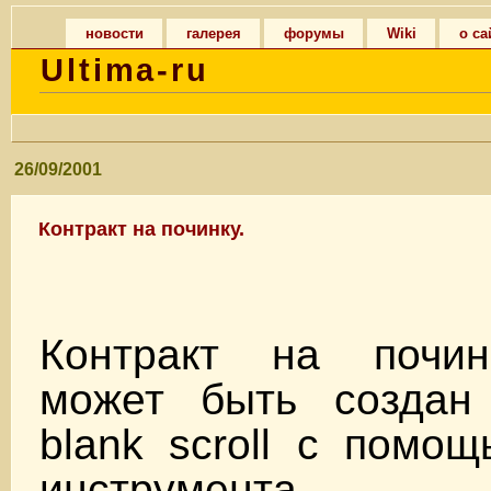
новости
галерея
форумы
Wiki
о са
Ultima-ru
26/09/2001
Контракт на починку.
Контракт на почин
может быть создан
blank scroll с помощ
инструмента. (