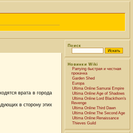
Поиск
Новинки Wiki
Parrying быстрая и честная
прокачка
Garden Shed
Europa
Ultima Online:Samurai Empire
ходятся врата в города
Ultima Online:Age of Shadows
Ultima Online:Lord Blackthorn's
Revenge
, дующих в сторону этих
Ultima Online:Third Dawn
Ultima Online:The Second Age
Ultima Online:Renaissance
Thieves Guild