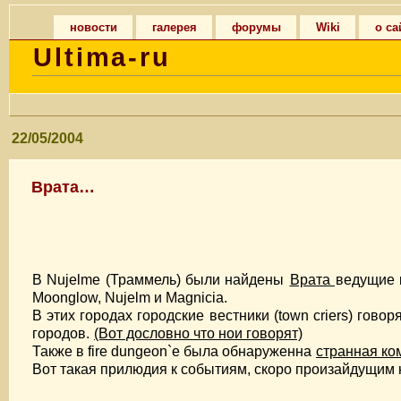
новости
галерея
форумы
Wiki
о са
Ultima-ru
22/05/2004
Врата…
В Nujelme (Траммель) были найдены
Врата
ведущие к
Moonglow, Nujelm и Magnicia.
В этих городах городские вестники (town criers) гово
городов.
(Вот дословно что нои говорят)
Также в fire dungeon`e была обнаруженна
странная ко
Вот такая прилюдия к событиям, скоро произайдущим н