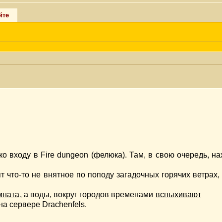
йте
о входу в Fire dungeon (фелюка). Там, в свою очередь, на
рят что-то не внятное по поподу загадочных горячих ветрах
мната
, а воды, вокруг городов временами
вспыхивают
а сервере Drachenfels.