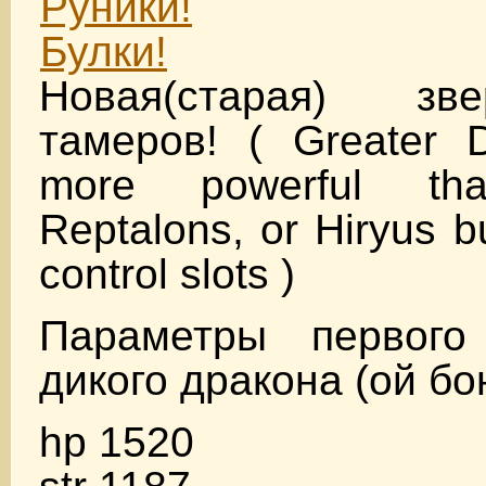
Руники!
Булки!
Новая(старая) з
тамеров! ( Greater D
more powerful tha
Reptalons, or Hiryus b
control slots )
Параметры первого
дикого дракона (ой бо
hp 1520