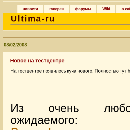
новости
галерея
форумы
Wiki
о са
Ultima-ru
08/02/2008
Новое на тестцентре
На тестцентре появилось куча нового. Полностью тут
h
Из очень любо
ожидаемого: