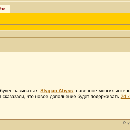
йте
будет называться
Stygian Abyss
, наверное многих интер
и сказазали, что новое дополнение будет подерживать
2d к
Опу