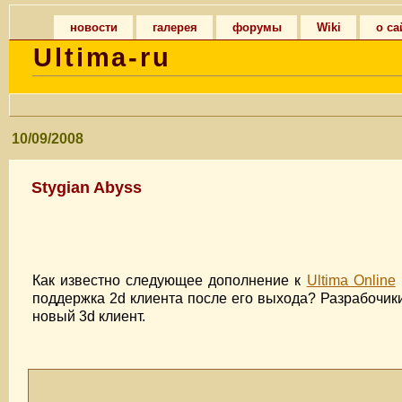
новости
галерея
форумы
Wiki
о са
Ultima-ru
10/09/2008
Stygian Abyss
Как известно следующее дополнение к
Ultima Online
поддержка 2d клиента после его выхода? Разрабочик
новый 3d клиент.