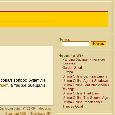
Поиск
Новинки Wiki
Parrying быстрая и честная
прокачка
Garden Shed
Europa
Ultima Online:Samurai Empire
есовал вопрос будет ли
Ultima Online:Age of Shadows
лиет
, а так же обещали
Ultima Online:Lord Blackthorn's
Revenge
Ultima Online:Third Dawn
Ultima Online:The Second Age
Ultima Online:Renaissance
Thieves Guild
бликовал admin @ 21:09 ::
Новости
Comment RSS
::
Trackback URI