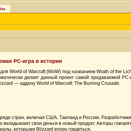
йте
аемая PC-игра в истории
 для World of Warcraft (WoW) под названием Wrath of the Lic
оматически делает данный проект самой продаваемой РС-и
zard — аддону World of Warcraft: The Burning Crusade.
в ряде стран, включая США, Таиланд и Россию. Разработчи
ю вкладывают свои деньги в новый продукт. Авторы говорят,
риалы, которыми Blizzard впору гордиться.