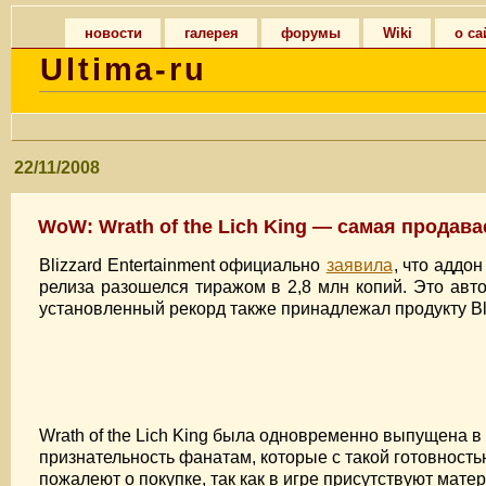
новости
галерея
форумы
Wiki
о са
Ultima-ru
22/11/2008
WoW: Wrath of the Lich King — самая продав
Blizzard Entertainment официально
заявила
, что аддон
релиза разошелся тиражом в 2,8 млн копий. Это авт
установленный рекорд также принадлежал продукту Bliz
Wrath of the Lich King была одновременно выпущена 
признательность фанатам, которые с такой готовность
пожалеют о покупке, так как в игре присутствуют мате