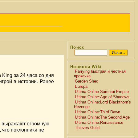
Поиск
Новинки Wiki
Parrying быстрая и честная
h King за 24 часа со дня
прокачка
грой в истории. Ранее
Garden Shed
Europa
Ultima Online:Samurai Empire
Ultima Online:Age of Shadows
Ultima Online:Lord Blackthorn's
Revenge
Ultima Online:Third Dawn
Ultima Online:The Second Age
Ultima Online:Renaissance
ки выражают огромную
Thieves Guild
 что поклонники не