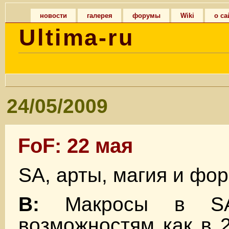
новости
галерея
форумы
Wiki
о са
Ultima-ru
24/05/2009
FoF: 22 мая
SA, арты, магия и форм
В:
Макросы в SA
возможностям как в 