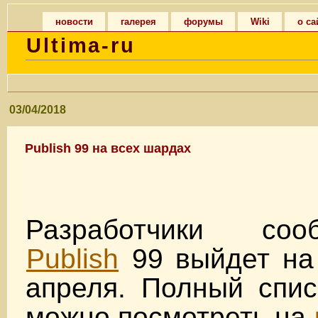
новости
галерея
форумы
Wiki
о са
Ultima-ru
03/04/2018
Publish 99 на всех шардах
Разработчики со
Publish
99 выйдет на
апреля. Полный спис
можно посмотреть на