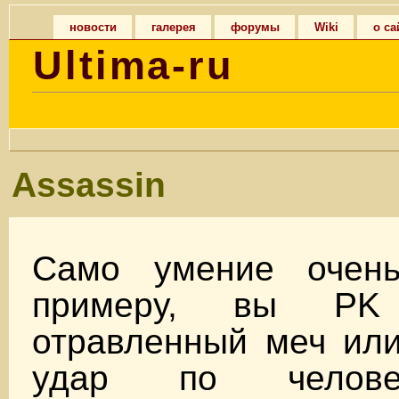
новости
галерея
форумы
Wiki
о са
Ultima-ru
Assassin
Само умение очень
примеру, вы PK
отравленный меч или
удар по челове