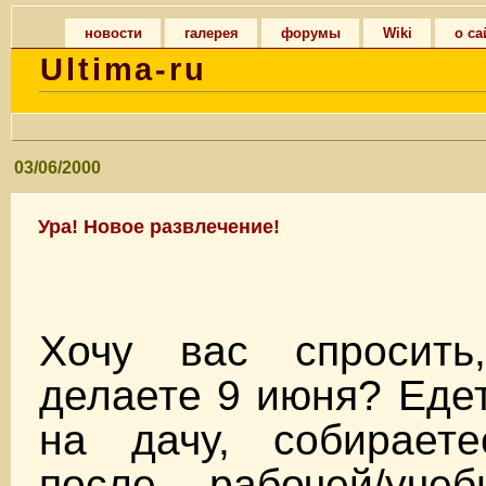
новости
галерея
форумы
Wiki
о са
Ultima-ru
03/06/2000
Ура! Новое развлечение!
Хочу вас спросит
делаете 9 июня? Едет
на дачу, собираете
после рабочей/уче