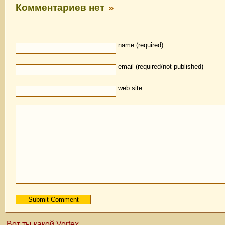
Комментариев нет
»
name (required)
email (required/not published)
web site
Вот ты какой Vortex.