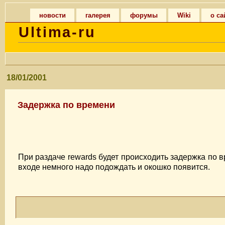
новости
галерея
форумы
Wiki
о са
Ultima-ru
18/01/2001
Задержка по времени
При раздаче rewards будет происходить задержка по в
входе немного надо подождать и окошко появится.