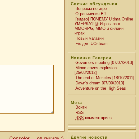
Свежие обсуждения
Вопросы по игре
Ограничения EJ
[видео] ПОЧЕМУ Ultima Online
УМЕРЛА? @ Игроглаз о
MMORPG, MMO и онлайн
играх
Новый магазин
Fix для UOsteam
Новинки Галереи
Governors meeting [07/07/2013]
Minoc caves explosion
[25/03/2012]
The end of Mericles [18/10/2011]
Dawn's dream [07/09/2010]
Adventure on the High Seas
Мета
Войти
RSS
RSS
комментариев
Другие новости
Conselor — ов кинули :)