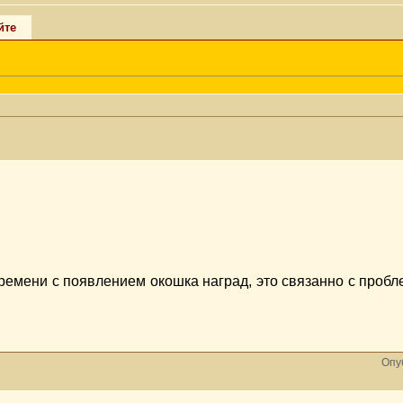
йте
ремени с появлением окошка наград, это связанно с пробле
Опу