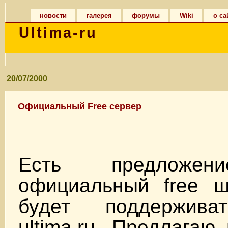
новости
галерея
форумы
Wiki
о са
Ultima-ru
20/07/2000
Официальный Free сервер
Есть предложен
официальный free ш
будет поддержива
ultima.ru. Предлагаю