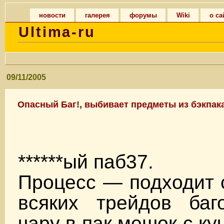
новости
галерея
форумы
Wiki
о са
Ultima-ru
09/11/2005
Опасный Баг!, выбивает предметы из бэкпака
******ый паб37.
Процесс — подходит 
всяких трейдов баг
чару в пак мешок с ку