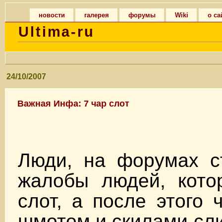
новости
галерея
форумы
Wiki
о са
Ultima-ru
24/10/2007
Важная Инфа: 7 чар слот
Люди, на форумах ст
жалобы людей, кото
слот, а после этого 
шмотом и скилами сли