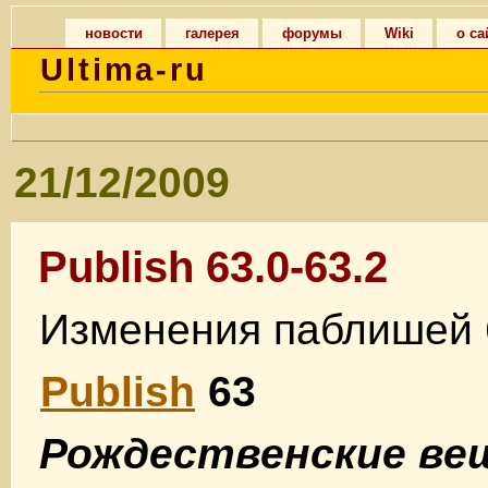
новости
галерея
форумы
Wiki
о са
Ultima-ru
21/12/2009
Publish 63.0-63.2
Изменения паблишей 6
Publish
63
Рождественские ве