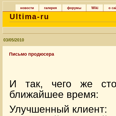
новости
галерея
форумы
Wiki
о са
Ultima-ru
03/05/2010
Письмо продюсера
И так, чего же ст
ближайшее время:
Улучшенный клиент: