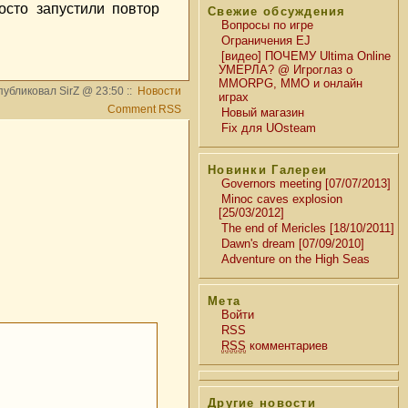
сто запустили повтор
Свежие обсуждения
Вопросы по игре
Ограничения EJ
[видео] ПОЧЕМУ Ultima Online
УМЕРЛА? @ Игроглаз о
MMORPG, MMO и онлайн
убликовал SirZ @ 23:50 ::
Новости
играх
Comment RSS
Новый магазин
Fix для UOsteam
Новинки Галереи
Governors meeting [07/07/2013]
Minoc caves explosion
[25/03/2012]
The end of Mericles [18/10/2011]
Dawn's dream [07/09/2010]
Adventure on the High Seas
Мета
Войти
RSS
RSS
комментариев
Другие новости