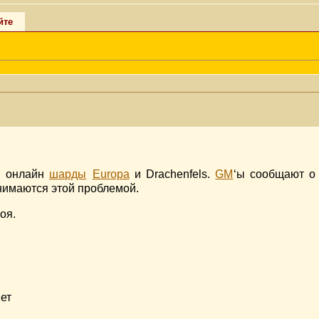
йте
в онлайн
шарды
Europa
и Drachenfels.
GM
‘ы сообщают о 
нимаются этой проблемой.
оя.
ет