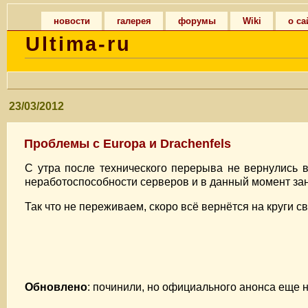
новости
галерея
форумы
Wiki
о са
Ultima-ru
23/03/2012
Проблемы с Europa и Drachenfels
С утра после технического перерыва не вернулись 
неработоспособности серверов и в данный момент за
Так что не переживаем, скоро всё вернётся на круги св
Обновлено
: починили, но официального анонса еще н