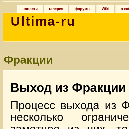
новости
галерея
форумы
Wiki
о са
Ultima-ru
Фракции
Выход из Фракции
Процесс выхода из Ф
несколько огранич
заметное из них, то