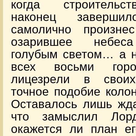
когда строительс
наконец завершил
самолично произнес
озарившее небес
голубым светом… а н
всех восьми гор
лицезрели в своих
точное подобие коло
Оставалось лишь жда
что замыслил Ло
окажется ли план ег