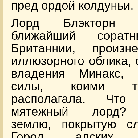
пред ордой колдуньи.
Лорд Блэкторн 
ближайший сорат
Британнии, произн
иллюзорного облика, 
владения Минакс, 
силы, коими т
располагала. Чт
мятежный лорд?
землю, покрытую с
Город адских п