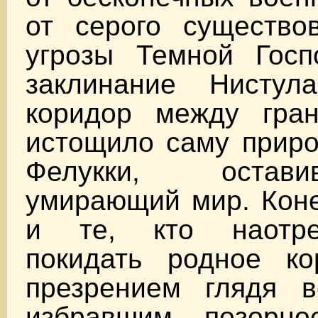
от серого существо
угрозы Темной Госп
заклинание Нистул
коридор между гран
истощило саму приро
Фелукки, остав
умирающий мир. Коне
и те, кто наотре
покидать родное ко
презрением глядя в
избравшим позорно