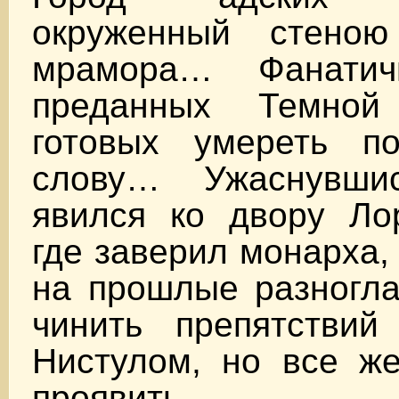
окруженный стеною
мрамора… Фанатич
преданных Темно
готовых умереть п
слову… Ужаснувшис
явился ко двору Ло
где заверил монарха,
на прошлые разногла
чинить препятствий
Нистулом, но все же
проявить пр