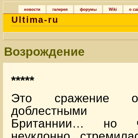
новости
галерея
форумы
Wiki
о са
Ultima-ru
Возрождение
*****
Это сражение о
доблестными п
Британнии… но 
неуклонно стремила