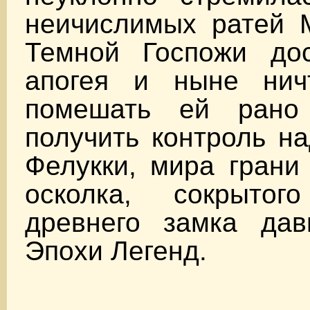
неичислимых ратей 
Темной Госпожи дос
апогея и ныне нич
помешать ей рано
получить контроль н
Фелукки, мира грани
осколка, сокрыто
древнего замка да
Эпохи Легенд.