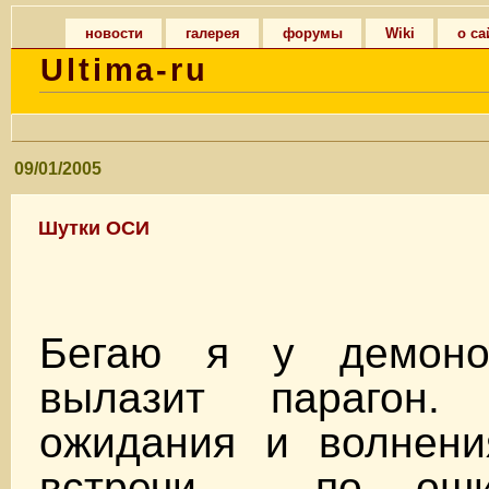
новости
галерея
форумы
Wiki
о са
Ultima-ru
09/01/2005
Шутки ОСИ
Бегаю я у демон
вылазит парагон.
ожидания и волнени
встречи
, по оши