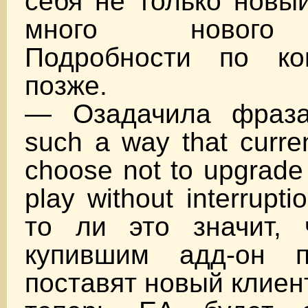
себя не только новый
много нового 
Подробности по ко
позже.
— Озадачила фраза
such a way that curre
choose not to upgrade 
play without interrupt
то ли это значит,
купившим адд-он п
поставят новый клиент,