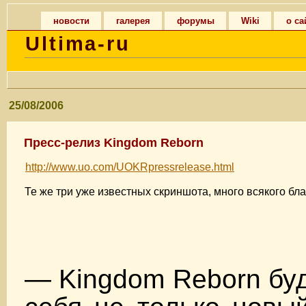
новости
галерея
форумы
Wiki
о са
Ultima-ru
25/08/2006
Пресс-релиз Kingdom Reborn
http://www.uo.com/UOKRpressrelease.html
Те же три уже известных скриншота, много всякого бла
— Kingdom Reborn буд