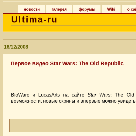
новости
галерея
форумы
Wiki
о са
Ultima-ru
16/12/2008
Первое видео Star Wars: The Old Republic
BioWare и LucasArts на сайте
Star Wars
: The Old
возможности, новые скрины и впервые можно увидеть