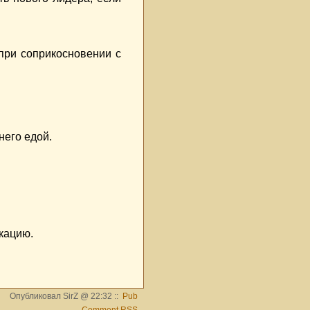
 при соприкосновении с
него едой.
окацию.
Опубликовал SirZ @ 22:32 ::
Pub
Comment RSS