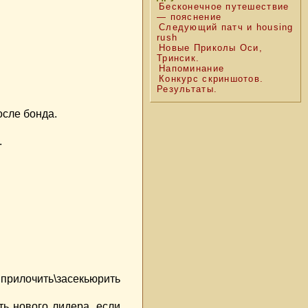
Бесконечное путешествие
— пояснение
Следующий патч и housing
rush
Новые Приколы Оси,
Тринсик.
Напоминание
Конкурс скриншотов.
Результаты.
осле бонда.
.
 прилочить\засекьюрить
ь нового лидера, если