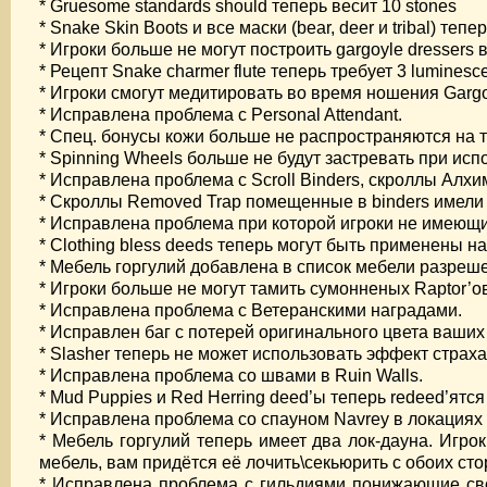
* Gruesome standards should теперь весит 10 stones
* Snake Skin Boots и все маски (bear, deer и tribal) т
* Игроки больше не могут построить gargoyle dressers в
* Рецепт Snake charmer flute теперь требует 3 luminescen
* Игроки смогут медитировать во время ношения Gargoy
* Исправлена проблема с Personal Attendant.
* Спец. бонусы кожи больше не распространяются на 
* Spinning Wheels больше не будут застревать при исп
* Исправлена проблема с Scroll Binders, скроллы Алх
* Скроллы Removed Trap помещенные в binders имели T
* Исправлена проблема при которой игроки не имеющи
* Clothing bless deeds теперь могут быть применены на
* Мебель горгулий добавлена в список мебели разреше
* Игроки больше не могут тамить сумонненых Raptor’о
* Исправлена проблема с Ветеранскими наградами.
* Исправлен баг с потерей оригинального цвета ваши
* Slasher теперь не может использовать эффект страха
* Исправлена проблема со швами в Ruin Walls.
* Mud Puppies и Red Herring deed’ы теперь redeed’ятся
* Исправлена проблема со спауном Navrey в локациях
* Мебель горгулий теперь имеет два лок-дауна. Игро
мебель, вам придётся её лочить\секьюрить с обоих сто
* Исправлена проблема с гильдиями понижающие свои