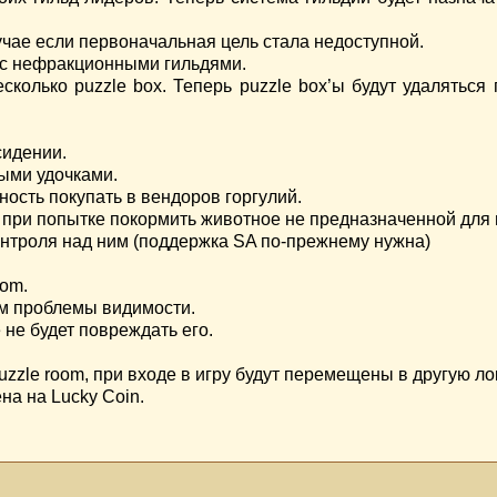
лучае если первоначальная цель стала недоступной.
е с нефракционными гильдями.
есколько puzzle box. Теперь puzzle box’ы будут удаляться
сидении.
ыми удочками.
ность покупать в вендоров горгулий.
” при попытке покормить животное не предназначенной для 
контроля над ним (поддержка SA по-прежнему нужна)
oom.
м проблемы видимости.
 не будет повреждать его.
puzzle room, при входе в игру будут перемещены в другую л
на на Lucky Coin.