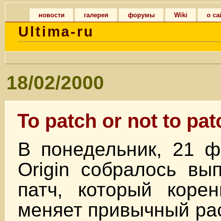
новости
галерея
форумы
Wiki
о са
Ultima-ru
18/02/2000
To patch or not to pa
В понедельник, 21 ф
Origin собралось вы
патч, который коре
меняет привычный ра